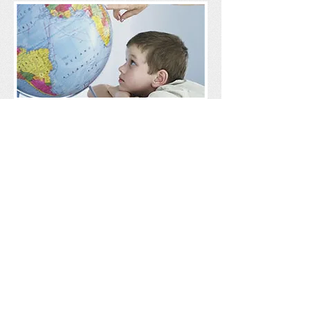
Por que participar
do Descarte Legal?
Lixo eletrônico ou e-lixo são os
equipamentos eletro-eletrônicos,
incluindo celulares,
computadores, impressoras,
periféricos, entre outros
que quebram ou deixam de serem
utilizados.
Esse tipo de lixo, quando
descartado de forma incorreta (no