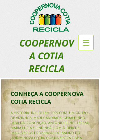
COOPERNOV
A COTIA
RECICLA
CONHEÇA A COOPERNOVA
COTIA RECICLA
A HISTÓRIA INICIOU EM 1999 COM UM GRUPO
DE VIZINHOS: MARLY ANDRADE, GERALDINHO,
RENILDA, CONCEIÇÃO, ANTONIO FILHO, TEREZA,
MARIA LÚCIA E LINDINHA. COM A IDEIA DE
RESOLVER OS PROBLEMAS DO BAIRRO DO
JARDIM NOVA COTIA, QUE NA ÉPOCA TINHA