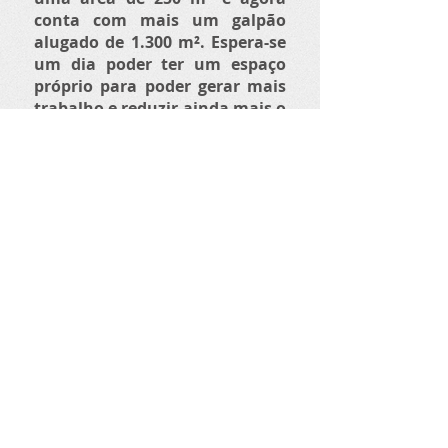
conta com mais um galpão
alugado de 1.300 m². Espera-se
um dia poder ter um espaço
próprio para poder gerar mais
trabalho e reduzir ainda mais o
lixo gerado pela nossa cidade.
Missão:
Criar postos de
trabalhos e gerar renda para
famílias residentes do bairro e
região, através do trabalho
com materiais recicláveis.
Objetivo:
Aumentar a
quantidade de material
reciclável coletado, contribuir
com a melhoria das condições
de saúde da população do
município de Cotia, ampliar a
capacidade produtiva da